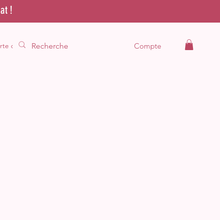
at !
rte cadeau
Compte