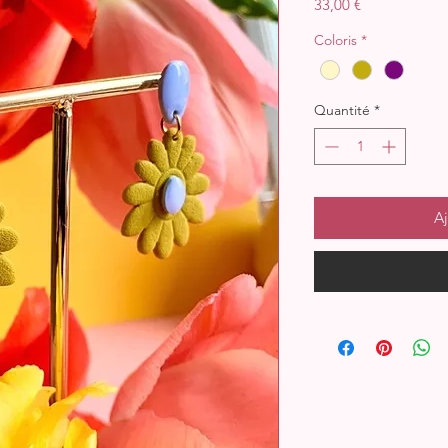
Prix
33,00 €
Coloris
*
Quantité
*
Aj