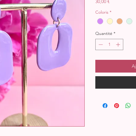
Prix
30,00 €
Coloris
*
Quantité
*
Aj