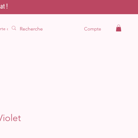
at !
rte cadeau
Compte
Violet