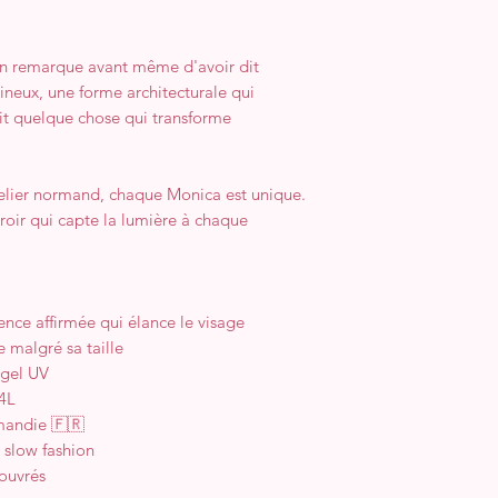
'on remarque avant même d'avoir dit
ineux, une forme architecturale qui
it quelque chose qui transforme
elier normand, chaque Monica est unique.
iroir qui capte la lumière à chaque
nce affirmée qui élance le visage
 malgré sa taille
 gel UV
04L
mandie 🇫🇷
slow fashion
 ouvrés