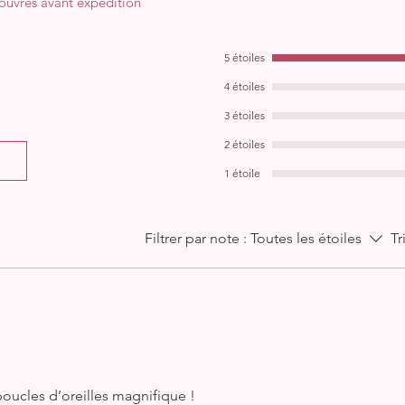
s ouvrés avant expédition
5 étoiles
4 étoiles
3 étoiles
2 étoiles
1 étoile
Filtrer par note :
Toutes les étoiles
Tr
boucles d’oreilles magnifique !