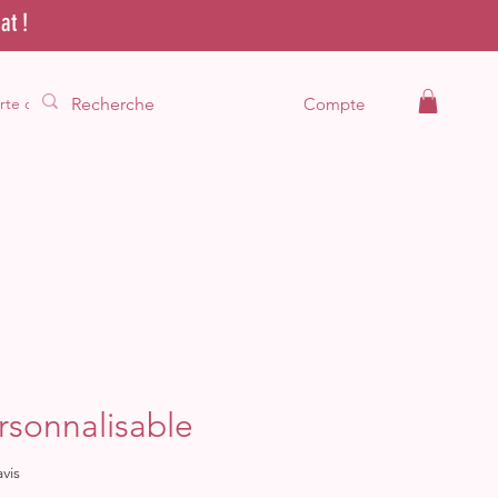
at !
rte cadeau
Compte
rsonnalisable
sur cinq étoiles selon 1 avis
avis