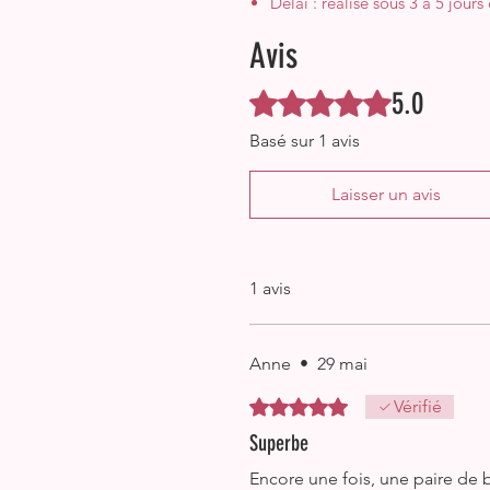
Délai : réalisé sous 3 à 5 jour
Avis
5.0
Noté 5 sur 5.
Basé sur 1 avis
Laisser un avis
1 avis
Anne
•
29 mai
Noté 5 sur 5.
Vérifié
Superbe
Encore une fois, une paire de 