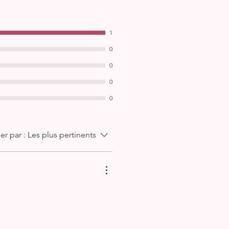
1
0
0
0
0
ier par :
Les plus pertinents