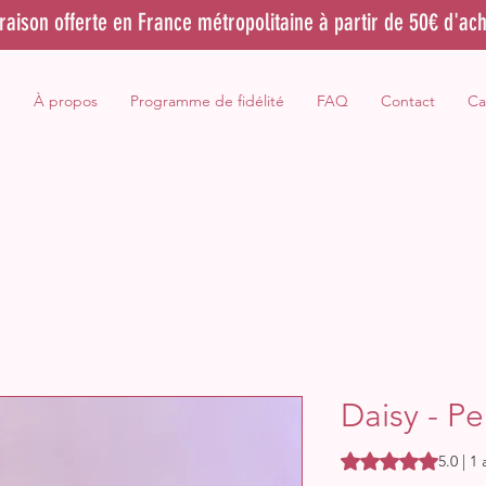
vraison offerte en France métropolitaine à partir de 50€ d'ach
e
À propos
Programme de fidélité
FAQ
Contact
Ca
Daisy - Pe
La note est de 5.0 
5.0 | 1 