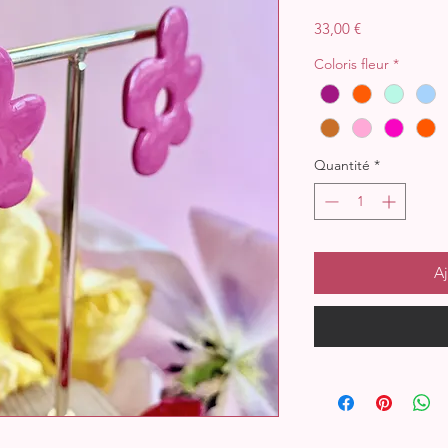
Prix
33,00 €
Coloris fleur
*
Quantité
*
Aj