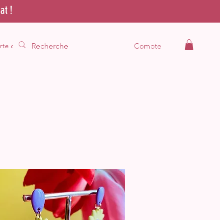
at !
rte cadeau
Compte