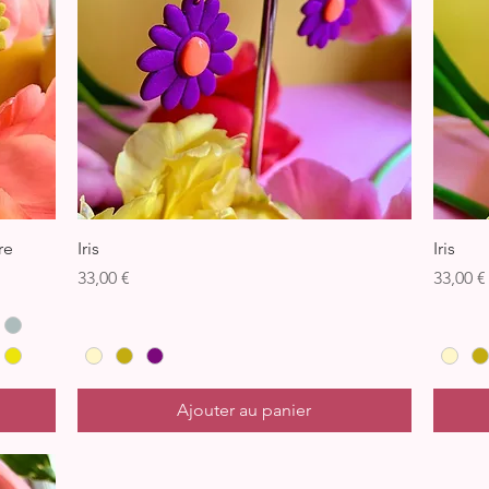
Aperçu rapide
re
Iris
Iris
Prix
Prix
33,00 €
33,00 €
Ajouter au panier