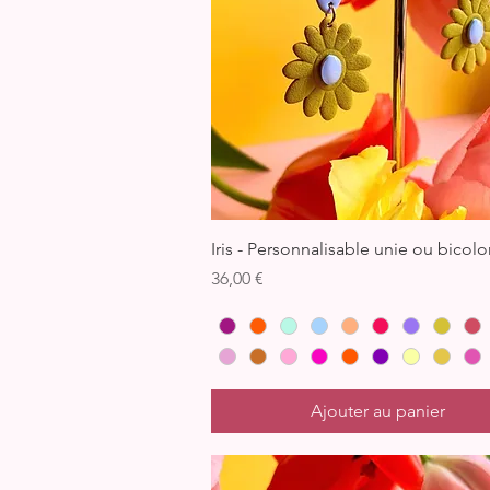
Aperçu rapide
Iris - Personnalisable unie ou bicolo
Prix
36,00 €
Ajouter au panier