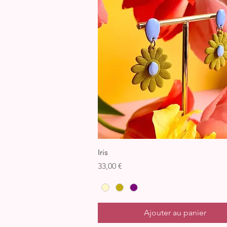
Aperçu rapide
Iris
Prix
33,00 €
Ajouter au panier