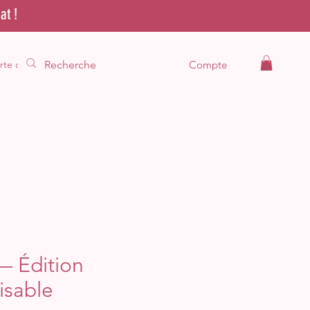
at !
rte cadeau
Compte
— Édition
isable