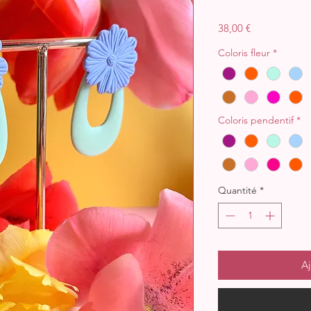
Prix
38,00 €
Coloris fleur
*
Coloris pendentif
*
Quantité
*
Aj