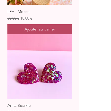
LEA - Mocca
Prix original
Prix promotionnel
30,00 €
18,00 €
Ajouter au panier
Anita Sparkle