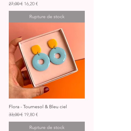
Prix original
Prix promotionnel
27,00 €
16,20 €
Rupture de stock
Flora - Tournesol & Bleu ciel
Prix original
Prix promotionnel
33,00 €
19,80 €
Rupture de stock