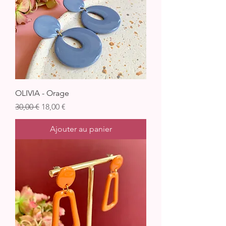
OLIVIA - Orage
Prix original
Prix promotionnel
30,00 €
18,00 €
Ajouter au panier